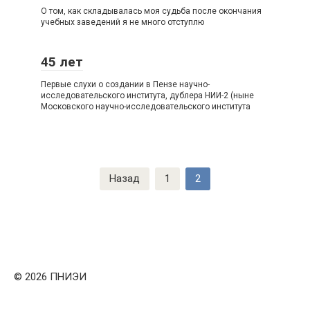
О том, как складывалась моя судьба после окончания
учебных заведений я не много отступлю
45 лет
Первые слухи о создании в Пензе научно-
исследовательского института, дублера НИИ-2 (ныне
Московского научно-исследовательского института
Пагинация
Назад
1
2
записей
© 2026 ПНИЭИ