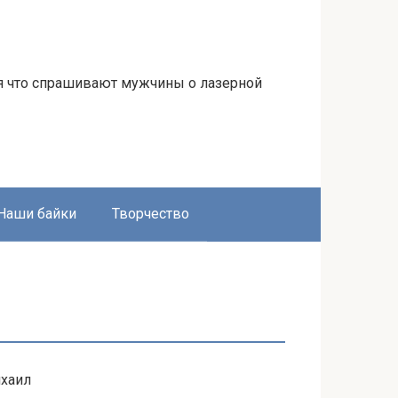
я что спрашивают мужчины о лазерной
Наши байки
Творчество
ихаил