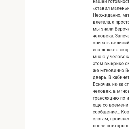
нашей готовност
«ставил маленьк
Неожиданно, мгн
влетела, а прос
мы знали Верочк
человека. Запеч
описать великий
«по ложке», ско
мною у человека
этом выкрике см
же мгновенно Ве
дверь. В кабине
Вскочив из-за с
человек, в мгно
трансляцию по 
еще со времени
сообщение… Кора
слогам, произн
после повторног