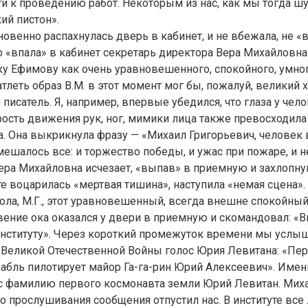
и к проведению работ. Некоторым из нас, как мы тогда шут
ий пистон».
овенно распахнулась дверь в кабинет, и не вбежала, не «в
то «впала» в кабинет секретарь директора Вера Михайловн
у Ефимову как очень уравновешенного, спокойного, умног
атлеть образ В.М. в этот момент мог бы, пожалуй, великий 
 писатель. Я, например, впервые убедился, что глаза у чел
рость движения рук, ног, мимики лица также превосходил
. Она выкрикнула фразу — «Михаил Григорьевич, человек 
ешалось все: и торжество победы, и ужас при пожаре, и н
ра Михайловна исчезает, «выпав» в приемную и захлопну
те воцарилась «мертвая тишина», наступила «немая сцена».
тола, М.Г., этот уравновешенный, всегда внешне спокойны
вение ока оказался у двери в приемную и скомандовал: 
институту». Через короткий промежуток времени мы услы
 Великой Отечественной Войны голос Юрия Левитана: «Пе
бль пилотирует майор Га-га-рин Юрий Алексеевич». Именн
ес фамилию первого космонавта земли Юрий Левитан. Мих
о прослушивания сообщения отпустил нас. В институте все