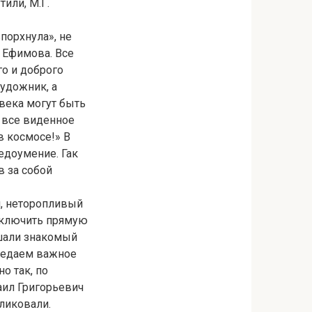
или, М.Г.
порхнула», не
а Ефимова. Все
о и доброго
художник, а
овека могут быть
а все виденное
в космосе!» В
едоумение. Гак
в за собой
й, неторопливый
«Включить прямую
шали знакомый
редаем важное
о так, по
аил Григорьевич
 ликовали.