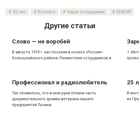
45 лет
Коллеги
Наши сотрудники
ПНИЭИ
Другие статьи
Слово — не воробей
Зар
В августе 1973 г. нас послали в колхоз «Россия»
1. Ин
Колышлейского района. Разместили сотрудников в
произ
Профессионал и радиолюбитель
25 
Так сложилось, что в мои руки попала часть
В инс
документального архива ветерана нашего
из Пр
предприятия Тычина