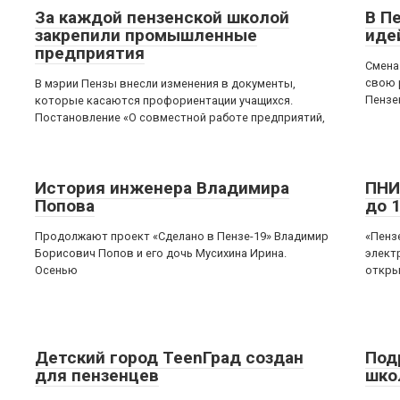
За каждой пензенской школой
В П
закрепили промышленные
иде
предприятия
Смена
свою 
В мэрии Пензы внесли изменения в документы,
Пензе
которые касаются профориентации учащихся.
Постановление «О совместной работе предприятий,
История инженера Владимира
ПНИ
Попова
до 
Продолжают проект «Сделано в Пензе-19» Владимир
«Пенз
Борисович Попов и его дочь Мусихина Ирина.
элект
Осенью
откры
Детский город ТееnГрад создан
Под
для пензенцев
шко