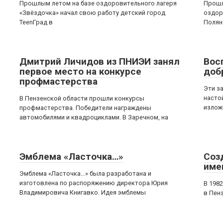
Прошлым летом на базе оздоровительного лагеря
Прошл
«Звёздочка» начал свою работу детский город
оздор
TeenГрад в
Полян
Дмитрий Личидов из ПНИЭИ занял
Вос
первое место на конкурсе
доб
профмастерства
Эти з
насто
В Пензенской области прошли конкурсы
излож
профмастерства. Победители награждены
автомобилями и квадроциклами. В Заречном, на
Эмблема «Ласточка…»
Соз
име
Эмблема «Ласточка…» была разработана и
изготовлена по распоряжению директора Юрия
В 198
Владимировича Книгавко. Идея эмблемы
в Пен