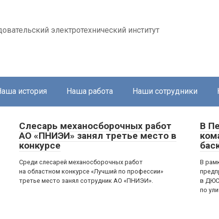
довательский электротехнический институт
Наша история
Наша работа
Наши сотрудники
Слесарь механосборочных работ
В П
АО «ПНИЭИ» занял третье место в
ком
конкурсе
бас
Среди слесарей механосборочных работ
В рам
на областном конкурсе «Лучший по профессии»
предп
третье место занял сотрудник АО «ПНИЭИ».
в ДЮС
по ул