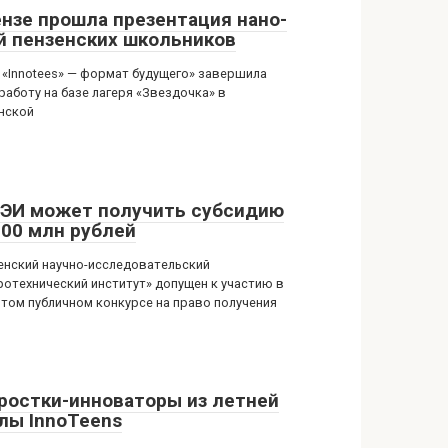
ензе прошла презентация нано-
й пензенских школьников
 «Innotees» — формат будущего» завершила
работу на базе лагеря «Звездочка» в
нской
ЭИ может получить субсидию
100 млн рублей
енский научно-исследовательский
ротехнический институт» допущен к участию в
том публичном конкурсе на право получения
ростки-инноваторы из летней
лы InnoTeens