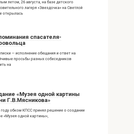
ым летом, 26 августа, на базе детского
овительного лагеря «Звездочка» на Светлой
е открылась
поминания спасателя-
ровольца
аписки — исполнение обещания и ответ на
йчивые просьбы разных собеседников
ить на
дание «Музея одной картины
ни Г.В.Мясникова»
2 году обком КПСС принял решение о создании
зе «Музея одной картины»,