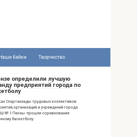
Наши байки
Творчество
ензе определили лучшую
анду предприятий города по
кетболу
ках Спартакиады трудовых коллективов
риятий,организаций и учреждений города
Ш № 1 Пензы прошли соревнования
ичному баскетболу.