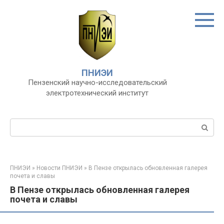
Перейти
к
контенту
ПНИЭИ
Пензенский научно-исследовательский
электротехнический институт
Поиск:
ПНИЭИ
»
Новости ПНИЭИ
»
В Пензе открылась обновленная галерея
почета и славы
В Пензе открылась обновленная галерея
почета и славы