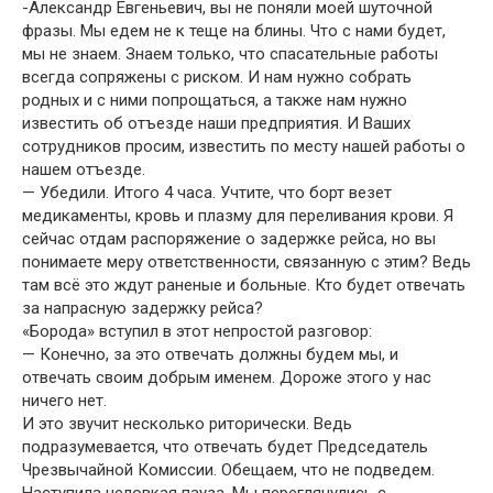
-Александр Евгеньевич, вы не поняли моей шуточной
фразы. Мы едем не к теще на блины. Что с нами будет,
мы не знаем. Знаем только, что спасательные работы
всегда сопряжены с риском. И нам нужно собрать
родных и с ними попрощаться, а также нам нужно
известить об отъезде наши предприятия. И Ваших
сотрудников просим, известить по месту нашей работы о
нашем отъезде.
— Убедили. Итого 4 часа. Учтите, что борт везет
медикаменты, кровь и плазму для переливания крови. Я
сейчас отдам распоряжение о задержке рейса, но вы
понимаете меру ответственности, связанную с этим? Ведь
там всё это ждут раненые и больные. Кто будет отвечать
за напрасную задержку рейса?
«Борода» вступил в этот непростой разговор:
— Конечно, за это отвечать должны будем мы, и
отвечать своим добрым именем. Дороже этого у нас
ничего нет.
И это звучит несколько риторически. Ведь
подразумевается, что отвечать будет Председатель
Чрезвычайной Комиссии. Обещаем, что не подведем.