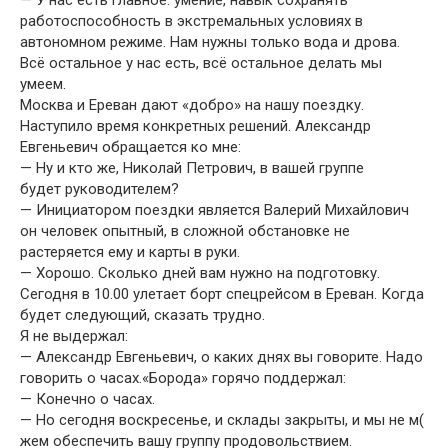
— У нас есть главное: умение, навык сохранять
работоспособность в экстремальных условиях в
автономном режиме. Нам нужны только вода и дрова.
Всё остальное у нас есть, всё остальное делать мы
умеем.
Москва и Ереван дают «добро» на нашу поездку.
Наступило время конкретных решений. Александр
Евгеньевич обращается ко мне:
— Ну и кто же, Николай Петрович, в вашей группе
будет руководителем?
— Инициатором поездки является Валерий Михайлович
он человек опытный, в сложной обстановке не
растеряется ему и карты в руки.
— Хорошо. Сколько дней вам нужно на подготовку.
Сегодня в 10.00 улетает борт спецрейсом в Ереван. Когда
будет следующий, сказать трудно.
Я не выдержал:
— Александр Евгеньевич, о каких днях вы говорите. Надо
говорить о часах.«Борода» горячо поддержал:
— Конечно о часах.
— Но сегодня воскресенье, и склады закрыты, и мы не м(
жем обеспечить вашу группу продовольствием.