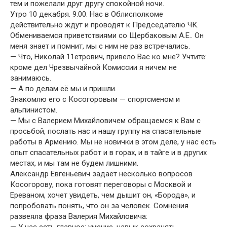
тем и пожелали друг другу спокойной ночи.
Утро 10 декабря. 9.00. Нас в Облисполкоме
действительно ждут и проводят к Председателю ЧК.
Обмениваемся приветствиями со Щербаковым А.Е.. Он
меня знает и помнит, мы с ним не раз встречались.
— Что, Николай 11етрович, привело Вас ко мне? Учтите:
кроме дел Чрезвычайной Комиссии я ничем не
занимаюсь.
— А по делам её мы и пришли.
Знакомлю его с Косогоровым — спортсменом и
альпинистом.
— Мы с Валерием Михайловичем обращаемся к Вам с
просьбой, послать нас и нашу группу на спасательные
работы в Армению. Мы не новички в этом деле, у нас есть
опыт спасательных работ и в горах, и в тайге и в других
местах, и мы там не будем лишними.
Александр Евгеньевич задает несколько вопросов
Косогорову, пока готовят переговоры с Москвой и
Ереваном, хочет увидеть, чем дышит он, «Борода», и
попробовать понять, что он за человек. Сомнения
развеяла фраза Валерия Михайловича: