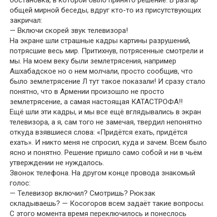
обстановка, в которой было принято решение. В разгар
общей мирной беседы, вдруг кто-то из присутствующих
закричал:
— Включи скорей звук телевизора!
На экране шли страшные кадры картины разрушений,
потрясшие весь мир. Притихнув, потрясенные смотрели и
мы. На моем веку были землетрясения, например
Ашхабадское но о нем молчали, просто сообщив, что
было землетрясение Л тут такое показали! И сразу стало
понятно, что в Армении произошло не просто
землетрясение, а самая настоящая КАТАСТРОФА!!
Ещё шли эти кадры, и мы все ещё вглядывались в экран
телевизора, а я, сам того не замечая, твердил непонятно
откуда взявшиеся слова: «Придётся ехать, придётся
ехать». И никто меня не спросил, куда и зачем. Всем было
ясно и понятно. Решение пришло само собой и ни в чьём
утверждении не нуждалось.
Звонок телефона. На другом конце провода знакомый
голос:
— Телевизор включил? Смотришь? Рюкзак
складываешь? — Косогоров всем задаёт такие вопросы.
С этого момента время переключилось и понеслось