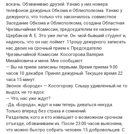
вскачь. Обзваниваю друзей. Узнаю у них номера
телефонов дежурных Обкома и Облисполкома. Узнаю у
дежурного, что только что закончилось совместное
Заседание Обкома и Облисполкома, создана Областная
Чрезвычайная Комиссия, председателем ее назначен
Щербаков А. Е. Это уже легче. Он -мой бывший студент и,
надеюсь, что он нас поймет. 11рошу дежурного записать
нас двоих на срочный прием к Председателю
Чрезвычайной Комиссии: Косогорова Валерия
Михайловича и меня. Мне сообщают:
— Вы на прием записаны первыми. Время приема 9.00
часов 10 декабря. Принял дежурный. Текущее время 22
часа 15 минут.
Звонок «Бороде» — Косогорову. Слышу удивлённый не то
выдох, не то вдох:
— Что, нас уже ждут?
-Да, «Борода», ждут и нам теперь деваться некуда.
Только вперед без страха и сомнений.
Разделили, кого и кто извещает о возможном срочном
отъезде, обзваниваем их. После 23.00 часов выясняем,
что можно быстро собрать человек 15 добровольцев. С