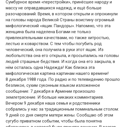
Сумбурное время «перестройки», принёсшее народу и
массу не оправдавшихся надежд, и ещё больше
разочарований. Время, в котором открыли и опрокинули
на головы народа Великой Страны воистину огромный
мифологический «ящик Пандоры». Напомню, что эта
женщина была наделена Богами не только
привлекательными качествами, но также хитростью,
лестью и коварством. С тем чтобы погубить род
человеческий, она получила в руки этот ящик. Из
любопытства она его открыла, и просыпались на головы
людей страшные бедствия. И когда она его закрыла, в
нём осталась одна Надежда! Как близка эта
мифологическая картина картинам нашего времени!
8 декабря 1988 года. По радио и по телевидению прошло
безликое, сухим суконным языком изложенное
сообщение: 7 декабря в Армении произошло
землетрясение. И больше никаких комментариев.
Вечером 9 декабря наша семья и родственники
собрались у нас за традиционным поминальным столом:
9 дней со дня смерти матери жены. Сообщаю об этом
сугубо приватном событии, чтобы была понятна