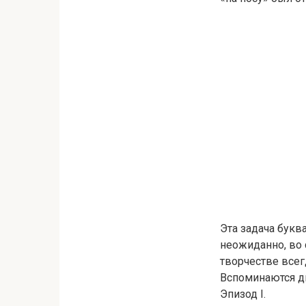
Эта задача букв
неожиданно, во 
творчестве всег
Вспоминаются дв
Эпизод I.