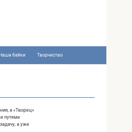
Наши байки
Творчество
ния, а «Творец»
ми путями
адачу, а уже