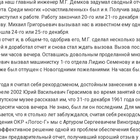
да наш главный инженер М.Г. Демков задумал сводный отч
ута. Среди многих «осчастливленных» был и я. Получив зад
риступил к работе. Работу закончил 20-го или 21-го декабря
ву. Михаил Григорьевич вызывал нас в известном ему одн
шла 24-го или 25-го декабря.
отчет и, в общем-то, одобрив его, М.Г. сделал несколько з
ей я доработал отчет и снова стал ждать вызова. Вызов по
8-ми часов вечера. Оставшись довольным проделанной мно
евич вызвал машинистку 1-го отдела Лидию Семенову и ве
 же был отпущен с Новогодними пожеланиями. На часах был
года я считал себя рекордсменом, достойным занесения в 
преле 2002 Юрий Васильевич Герасимов во время занятий с
тутском музее рассказал им, что 31-го декабря 1961 года о
есяти часов вечера. Не знаю, был ли он последним. Для 
ается, что я столько лет заблуждался, считая себя рекордс
дения ОКР «Логос-Г» мы с Артуром Сергеевичем Виногра
эффективное решение одной из проблем обеспечения безо
сан предварительный отчет, получивший хороший отзыв у