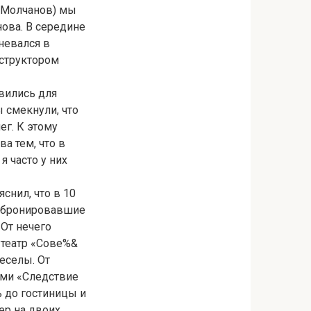
о Молчанов) мы
ова. В середине
невался в
нструктором
вились для
ы смекнули, что
г. К этому
а тем, что в
я часто у них
снил, что в 10
 забронировавшие
 От нечего
 театр «Сове%&
еселы. От
ами «Следствие
ь до гостиницы и
р на двоих.