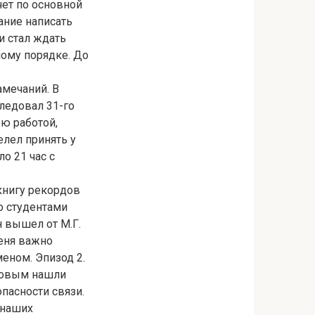
ет по основной
ание написать
 и стал ждать
ому порядке. До
амечаний. В
следовал 31-го
ю работой,
лел принять у
о 21 час с
книгу рекордов
о студентами
н вышел от М.Г.
меня важно
меном. Эпизод 2.
довым нашли
пасности связи.
 наших