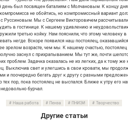
 день был посвящен баталиям с Молчановым. К концу дня
з компромисса не обойтись, но компромиссный вариант д
 с Руссиновым. Мы с Сергеем Викторовичем рассчитывали
удить в гостинице. К нашему удивлению и неудовольстви
ужили третью койку. Нам пояснили, что этому человеку в 
евать негде. Вскоре появился наш постоялец, оказавшийс
ее зрелом возрасте, чем мы. К нашему счастью, постоялец
ополучно заснул с прихрапыванием. Мы тут же, почти шепот
х проблем. Задачка оказалась не из легких, да к тому же 
ец. Выключив свет и улегшись в свои кровати, мы продол
и и поочередно бегать друг к другу с разными предложен
 тех пор, пока постоялец не выспался. Ближе к утру его на
 недовольно бурчал.
Наша работа
Пенза
ПНИЭИ
Творчество
Другие статьи