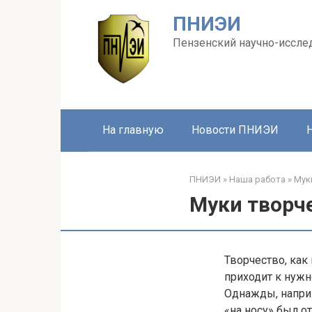
Перейти
ПНИЭИ
к
контенту
Пензенский научно-иссле
На главную
Новости ПНИЭИ
ПНИЭИ
»
Наша работа
»
Мук
Муки творч
Творчество, как
приходит к нужн
Однажды, наприм
«на носу» был от