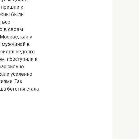
 пришли к
олжны были
 все
ю в своем
Москве, как и
я мужчиной в
 сидел недолго
ом, приступили к
нас сильно
жали усиленно
иями. Так
ша беготня стала