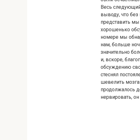
Весь следующий
выводу, что бе
представить мы
хорошенько обс
номере мы обнар
нам, больше ноч
значительно бол
и, вскоре, благ
обсуждению свои
стеснял постоял
шевелить мозгам
продолжалось до
нервировать, он