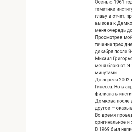
Осенью 1961 го
тематике инстит
главу в отчет, п
вызова к Демко
меня очередь до
Просмотрев мой 
течение трех дн
декабря после 
Михаил Григорь
меня блокнот. Я
минутами.
До апреля 2002 
Гинесса. Но в а
филиала в инсти
Демкова после д
другое — оказыв
Во время прове
оригинальное и 
В 1969 был напи