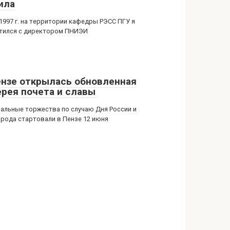
ила
 1997 г. на территории кафедры РЭСС ПГУ я
тился с директором ПНИЭИ
ензе открылась обновленная
ерея почета и славы
альные торжества по случаю Дня России и
орода стартовали в Пензе 12 июня