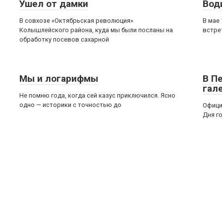
Ушел от дамки
Вод
В совхозе «Октябрьская революция»
В мае
Колышлейского района, куда мы были посланы на
встре
обработку посевов сахарной
Мы и логарифмы
В П
гал
Не помню года, когда сей казус приключился. Ясно
одно — историки с точностью до
Офици
Дня г