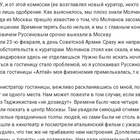
ГУ, и от этой комиссии (ее возглавлял новый куратор, нект
лишь одобрение. Как выяснилось, мы плохо знали Молчан
да из Москвы пришло известие о том, что Молчанов засом
ешении. Времени терять было нельзя, и мы с главным ко
овичем Руссиновым срочно выехали в Москву.
и 23-ю февраля, в день Советской Армии. Сразу же напра
обстоятельств к кураторам. Молчанов стоял как скала, и м
ндировки здесь не отделаешься. Нужно было искать ночле
ься в гостиницу стало проблемой, но я успокаивал Руссинов
ов гостиницы «Алтай» моя физиономия примелькалась, т.к. 
инистратор гостиницы, вежливо раскланявшись со мной, поя
т ни одного места. Нам может повезти в том случае, если
з Таджикистана «не дозаедут». Времени было часа четыре.
ли поехать в центр Москвы. Там увидели сияющий огнями
селые праздничные толпы людей, но сами были не столь в
ашли в кинотеатр и посмотрели итальянский фильм с ужас
удьте», что так же не прибавило нам настроения. Доплелис
ены — туристы «не дозаехали». Нам дали нормальный номе