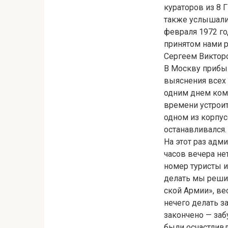
кураторов из 8 
также услышали 
февраля 1972 го
принятом нами р
Сергеем Виктор
В Москву прибыл
выяснения всех 
одним днем кома
времени устроит
одном из корпус
останавливался.
На этот раз адм
часов вечера не
номер туристы и
делать мы реши
ской Армии», ве
нечего делать з
закончено — заб
были осчастливл