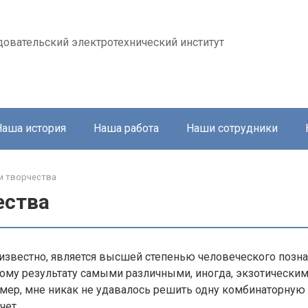
довательский электротехнический институт
Наша история
Наша работа
Наши сотрудники
и творчества
ества
 известно, является высшей степенью человеческого позна
ому результату самыми различными, иногда, экзотически
ер, мне никак не удавалось решить одну комбинаторную з
чет.