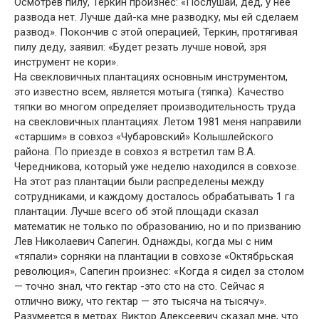
Осмотрев пилу, Теркин произнес: «Послушай, дед, у нее
развода нет. Лучше дай-ка мне разводку, мы ей сделаем
развод». Покончив с этой операцией, Теркин, протягивая
пилу деду, заявил: «Будет резать лучше новой, зря
инструмент не кори».
На свекловичных плантациях основным инструментом,
это известно всем, является мотыга (тяпка). Качество
тяпки во многом определяет производительность труда
на свекловичных плантациях. Летом 1981 меня направили
«старшим» в совхоз «Чубаровский» Колышлейского
района. По приезде в совхоз я встретил там В.А.
Чередникова, который уже неделю находился в совхозе.
На этот раз плантации были распределены между
сотрудниками, и каждому досталось обрабатывать 1 га
плантации. Лучше всего об этой площади сказал
математик не только по образованию, но и по призванию
Лев Николаевич Сапегин. Однажды, когда мы с ним
«тяпали» сорняки на плантации в совхозе «Октябрьская
революция», Сапегин произнес: «Когда я сидел за столом
— точно знал, что гектар -это сто на сто. Сейчас я
отлично вижу, что гектар — это тысяча на тысячу».
Разумеется в метрах. Виктор Алексеевич сказал мне, что