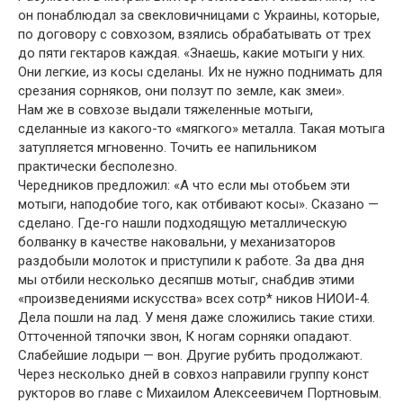
он понаблюдал за свекловичницами с Украины, которые,
по договору с совхозом, взялись обрабатывать от трех
до пяти гектаров каждая. «Знаешь, какие мотыги у них.
Они легкие, из косы сделаны. Их не нужно поднимать для
срезания сорняков, они ползут по земле, как змеи».
Нам же в совхозе выдали тяжеленные мотыги,
сделанные из какого-то «мягкого» металла. Такая мотыга
затупляется мгновенно. Точить ее напильником
практически бесполезно.
Чередников предложил: «А что если мы отобьем эти
мотыги, наподобие того, как отбивают косы». Сказано —
сделано. Где-го нашли подходящую металлическую
болванку в качестве наковальни, у механизаторов
раздобыли молоток и приступили к работе. За два дня
мы отбили несколько десяпшв мотыг, снабдив этими
«произведениями искусства» всех сотр* ников НИОИ-4.
Дела пошли на лад. У меня даже сложились такие стихи.
Отточенной тяпочки звон, К ногам сорняки опадают.
Слабейшие лодыри — вон. Другие рубить продолжают.
Через несколько дней в совхоз направили группу конст
рукторов во главе с Михаилом Алексеевичем Портновым.