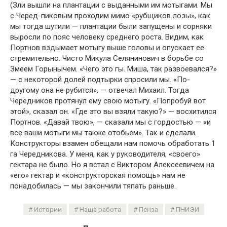
(Зли вышли на плантации с выданными им мотыгами. Мы
с Черед-пиковым проходим мимо «рубщиков лозы», как
мы тогда шутили — плантации были запущены и сорняки
выросли по пояс человеку среднего роста. Видим, как
Портнов вздымает мотыгу выше головы и опускает ее
стремительно. Чисто Микула Селянинович в борьбе со
Змеем Горынычем. «Чего это гы. Миша, так развоевался?»
— с некоторой долей подтырки спросили мы. «По-
другому она не рубится», — отвечал Михаил. Тогда
Чередников протянул ему свою мотыгу. «Попробуй вот
этой», сказал он. «Где это вы взяли такую?» — восхитился
Портнов. «Давай твою», — сказали мы с гордостью — «и
все ваши мотыги мы также отобьем». Так и сделали.
Конструкторы взамен обещали нам помочь обработать 1
га Чередникова. У меня, как у руководителя, «своего»
гектара не было. Но я встал с Виктором Алексеевичем на
«его» гектар и «конструкторская помощь» нам не
понадобилась — мы закончили тяпать раньше.
Истории
Наша работа
Пенза
ПНИЭИ