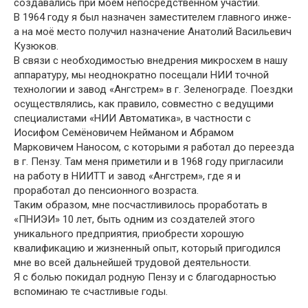
создавались при моём непосредственном участии.
В 1964 году я был назначен заместителем главного инже-
а на моё место получил назначение Анатолий Васильевич
Кузюков.
В связи с необходимостью внедрения микросхем в нашу
аппаратуру, мы неоднократно посещали НИИ точной
технологии и завод «Ангстрем» в г. Зеленограде. Поездки
осуществлялись, как правило, совместно с ведущими
специалистами «НИИ Автоматика», в частности с
Иосифом Семёновичем Нейманом и Абрамом
Марковичем Наносом, с которыми я работал до переезда
в г. Пензу. Там меня приметили и в 1968 году пригласили
на работу в НИИТТ и завод «Ангстрем», где я и
проработал до пенсионного возраста.
Таким образом, мне посчастливилось проработать в
«ПНИЭИ» 10 лет, быть одним из создателей этого
уникального предприятия, приобрести хорошую
квалификацию и жизненный опыт, который пригодился
мне во всей дальнейшей трудовой деятельности.
Я с болью покидал родную Пензу и с благодарностью
вспоминаю те счастливые годы.