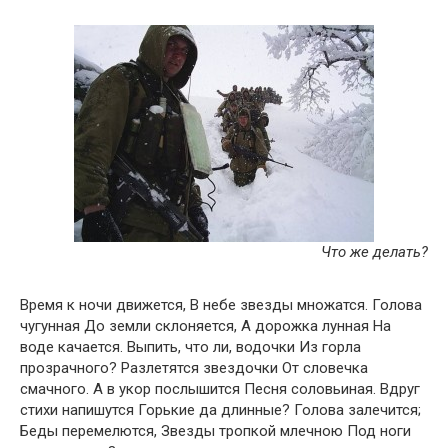
Что же делать?
Время к ночи движется, В небе звезды множатся. Голова
чугунная До земли склоняется, А дорожка лунная На
воде качается. Выпить, что ли, водочки Из горла
прозрачного? Разлетятся звездочки От словечка
смачного. А в укор послышится Песня соловьиная. Вдруг
стихи напишутся Горькие да длинные? Голова залечится;
Беды перемелются, Звезды тропкой млечною Под ноги