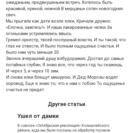
ожиданьем, предвкушеньем встреч, Хотелось быть
красивой, нужной, нежной В мерцаньи сотен новогодних
свеч.
Мы прыгали как дети возле елки, Кричали дружно:
«Елочка, зажгись!». И наши лакированные челки За
огоньками устремлялись ввысь.
Гремел оркестр, твоей послушный власти, И ты такой, что
глаз не отвести, И было полным ощущенье счастья, И
было нам чуть меньше 20.
Звонок вчерашний душу взбудоражил, Достал до самых
потайных глубин, Я знаю все, что через год ты скажешь,
И через 5, и через 10 зим.
И снова елки блещут мишурою, И Дед-Морозы водят
хоровод, Еще я знаю то, что к нам с тобою То ощущенье
счастья не придет.
Другие статьи
Ушел от дамки
В совхозе «Октябрьская революция» Колышлейского
района, куда мы были посланы на обработку посевов