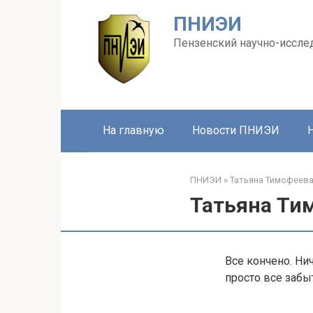
Перейти
ПНИЭИ
к
контенту
Пензенский научно-иссле
На главную
Новости ПНИЭИ
ПНИЭИ
»
Татьяна Тимофеева
Татьяна Ти
Все кончено. Ни
просто все забы