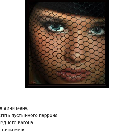
е вини меня,
стить пустынного перрона
еднего вагона.
е вини меня.