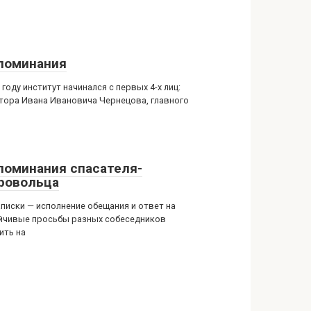
поминания
 году институт начинался с первых 4-х лиц:
тора Ивана Ивановича Чернецова, главного
поминания спасателя-
ровольца
аписки — исполнение обещания и ответ на
йчивые просьбы разных собеседников
ить на