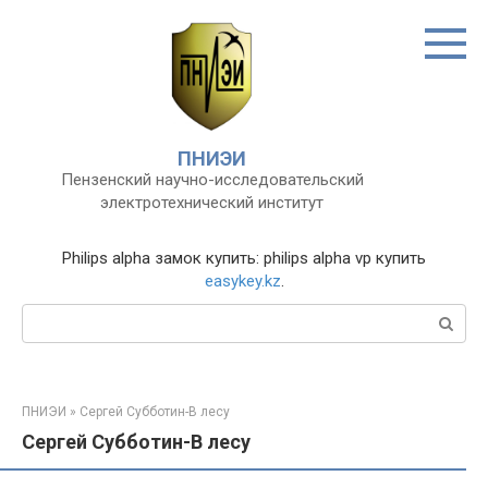
Перейти
к
контенту
ПНИЭИ
Пензенский научно-исследовательский
электротехнический институт
Philips alpha замок купить: philips alpha vp купить
easykey.kz
.
Поиск:
ПНИЭИ
»
Сергей Субботин-В лесу
Сергей Субботин-В лесу