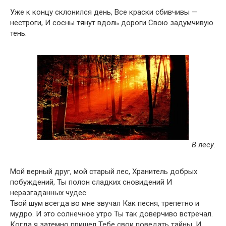
Уже к концу склонился день, Все краски сбивчивы —
нестроги, И сосны тянут вдоль дороги Свою задумчивую
тень.
В лесу.
Мой верный друг, мой старый лес, Хранитель добрых
побуждений, Ты полон сладких сновидений И
неразгаданных чудес
Твой шум всегда во мне звучал Как песня, трепетно и
мудро. И это солнечное утро Ты так доверчиво встречал.
Когда я затемно пришел Тебе свои поведать тайны, И