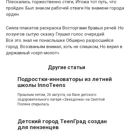
Плескались торжественно стяги, Итожа тот путь, что
пройден. Был знаком рабочей отваги На знамени города
орден.
Сияла плакатов раскраска Восторгами бравых речей. Но
лозунгов сытую сказку Глушил голос очередей.
Все это знал не понаслышке Обширно разросшийся
город. Воззваньям внимал, хоть не слишком, Но верил в
державный «серп-молот».
Другие статьи
Подростки-инноваторы из летней
школы InnoTeens
Прошлым летом, 26 августа, на базе детского
оздоровительного лагеря «Звездочка» на Светлой
Поляне открылась
Детский город ТееnГрад создан
для пензенцев