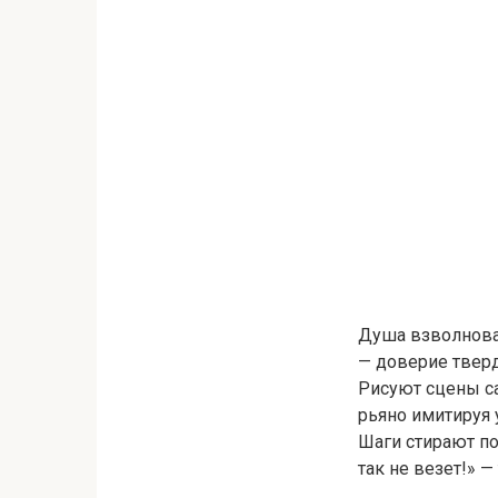
Душа взволнован
— доверие тверд
Рисуют сцены с
рьяно имитируя у
Шаги стирают по
так не везет!» 