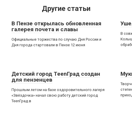
Другие статьи
В Пензе открылась обновленная
Уше
галерея почета и славы
В сов
Колыш
Официальные торжества по случаю Дня России и
обраб
Дня города стартовали в Пензе 12 июня
Детский город ТееnГрад создан
Мук
для пензенцев
Творч
степе
Прошлым летом на базе оздоровительного лагеря
прихо
«Звёздочка» начал свою работу детский город
TeenГрад в