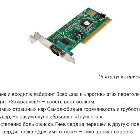
Опять тупик прис
а и входит в лабиринт Всех «за» и «против» этих перетол
ит. «Зажрались!» — ярость воет волком.
амых страшных кар Самолюбивые горячливость и грубость
дар, Но разум скупо обрывает. «Глупость!».
степенно боль с виска, Гнев сердца перешел в другую пов
— твердит тоска «Другим-то хуже» — тихо шепчет совесть.