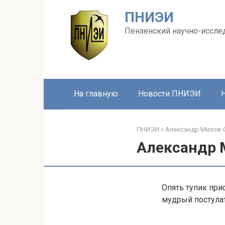
Перейти
ПНИЭИ
к
контенту
Пензенский научно-иссле
На главную
Новости ПНИЭИ
ПНИЭИ
»
Александр Милов-О
Александр 
Опять тупик при
мудрый постулат