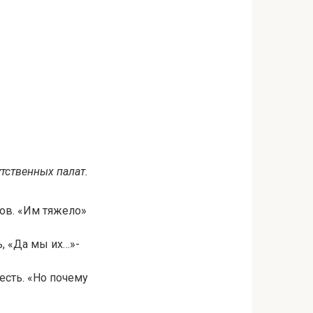
утственных палат.
ков. «Им тяжело»
, «Да мы их…»-
есть. «Но почему