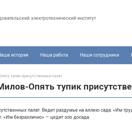
довательский электротехнический институт
Наша история
Наша работа
Наши сотрудники
пять тупик присутственных палат
Милов-Опять тупик присутств
сутственных палат. Ведет раздумье на аллею сада. «Им тру
. «Им безразлично» — цедит зло досада.