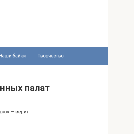
Наши байки
Творчество
енных палат
дно» — верит