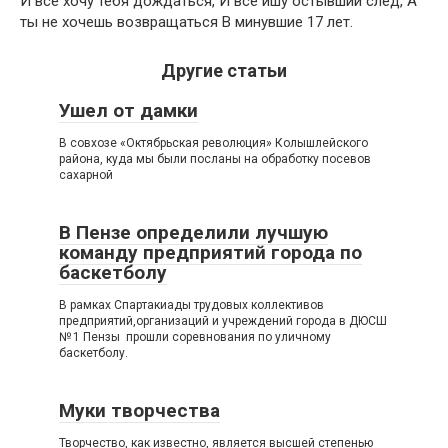
И все хочу тебя дождаться, И все ишу остывший след, А
ты не хочешь возвращаться В минувшие 17 лет.
Другие статьи
Ушел от дамки
В совхозе «Октябрьская революция» Колышлейского
района, куда мы были посланы на обработку посевов
сахарной
В Пензе определили лучшую
команду предприятий города по
баскетболу
В рамках Спартакиады трудовых коллективов
предприятий,организаций и учреждений города в ДЮСШ
№ 1 Пензы прошли соревнования по уличному
баскетболу.
Муки творчества
Творчество, как известно, является высшей степенью