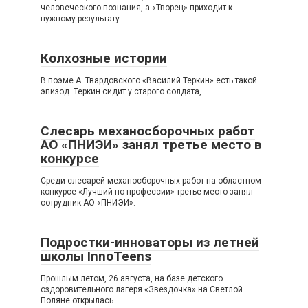
человеческого познания, а «Творец» приходит к
нужному результату
Колхозные истории
В поэме А. Твардовского «Василий Теркин» есть такой
эпизод. Теркин сидит у старого солдата,
Слесарь механосборочных работ
АО «ПНИЭИ» занял третье место в
конкурсе
Среди слесарей механосборочных работ на областном
конкурсе «Лучший по профессии» третье место занял
сотрудник АО «ПНИЭИ».
Подростки-инноваторы из летней
школы InnoTeens
Прошлым летом, 26 августа, на базе детского
оздоровительного лагеря «Звездочка» на Светлой
Поляне открылась