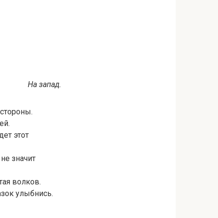
На запад.
 стороны.
ей.
дет этот
 не значит
тая волков.
разок улыбнись.