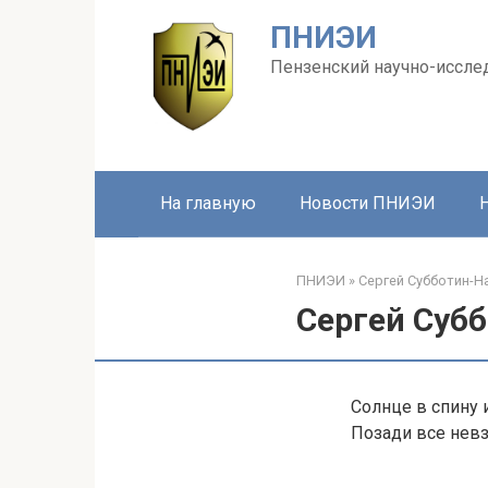
Перейти
ПНИЭИ
к
контенту
Пензенский научно-иссле
На главную
Новости ПНИЭИ
ПНИЭИ
»
Сергей Субботин-Н
Сергей Суб
Солнце в спину и
Позади все невзг