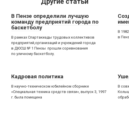
Другие статьи
В Пензе определили лучшую
Соз
команду предприятий города по
име
баскетболу
В 198
в Пен
В рамках Спартакиады трудовых коллективов
предприятий,организаций и учреждений города
в ДЮСШ № 1 Пензы прошли соревнования
по уличному баскетболу.
Кадровая политика
Уше
В научно-техническом юбилейном сборнике
В сов
«Специальная техника средств связи», выпуск 3, 1997
Колыш
г. была помещена
обраб