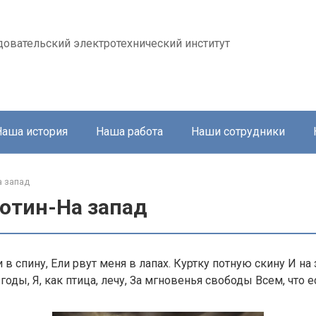
довательский электротехнический институт
Наша история
Наша работа
Наши сотрудники
а запад
ботин-На запад
 в спину, Ели рвут меня в лапах. Куртку потную скину И на з
оды, Я, как птица, лечу, За мгновенья свободы Всем, что ес