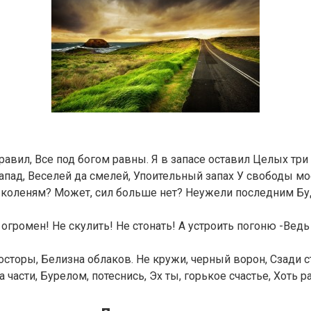
правил, Все под богом равны. Я в запасе оставил Целых три
 запад, Веселей да смелей, Упоительный запах У свободы мо
 коленям? Может, сил больше нет? Неужели последним Бу
 огромен! Не скулить! Не стонать! А устроить погоню -Ведь
росторы, Белизна облаков. Не кружи, черный ворон, Сзади с
 части, Бурелом, потеснись, Эх ты, горькое счастье, Хоть 