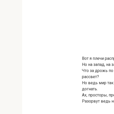
Вот я плечи рас
Но на запад, на
Что за дрожь по
рассвет?
Но ведь мир так
догнать.
Ах, просторы, п
Разорвут ведь на