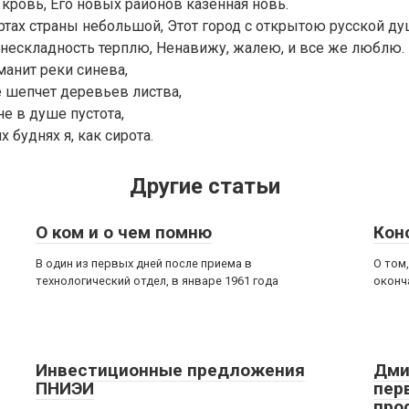
 кровь, Его новых районов казенная новь.
артах страны небольшой, Этот город с открытою русской ду
 нескладность терплю, Ненавижу, жалею, и все же люблю.
манит реки синева,
е шепчет деревьев листва,
не в душе пустота,
х буднях я, как сирота.
Другие статьи
О ком и о чем помню
Кон
В один из первых дней после приема в
О том
технологический отдел, в январе 1961 года
оконч
Инвестиционные предложения
Дми
ПНИЭИ
пер
про