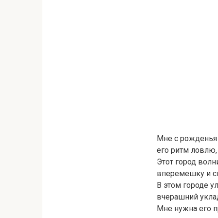
Мне с рожденья е
его ритм ловлю,
Этот город волн
вперемешку и скл
В этом городе у
вчерашний уклад
Мне нужна его п