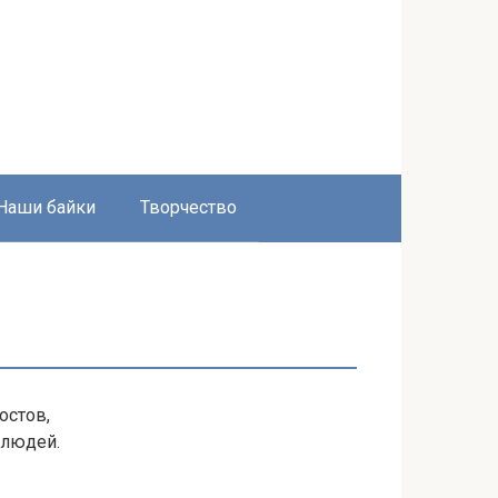
Наши байки
Творчество
остов,
 людей.