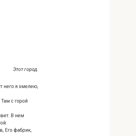
Этот город.
От него я хмелею,
 Там с горой
вет. В нем
ой.
в, Его фабрик,