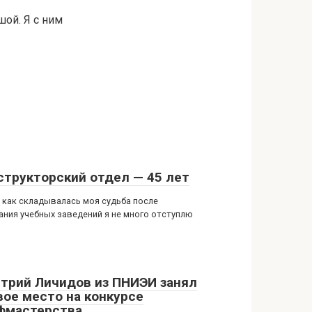
шой. Я с ним
структорский отдел — 45 лет
, как складывалась моя судьба после
ания учебных заведений я не много отступлю
трий Личидов из ПНИЭИ занял
вое место на конкурсе
фмастерства