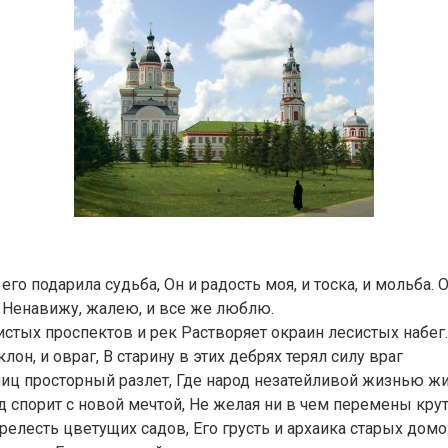
го подарила судьба, Он и радость моя, и тоска, и мольба. 
 Ненавижу, жалею, и все же люблю.
истых проспектов и рек Растворяет окраин лесистых набег.
он, и овраг, В старину в этих дебрях терял силу враг
лиц просторный разлет, Где народ незатейливой жизнью жи
 спорит с новой мечтой, Не желая ни в чем перемены крут
релесть цветущих садов, Его грусть и архаика старых домо