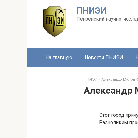
Перейти
ПНИЭИ
к
контенту
Пензенский научно-иссле
На главную
Новости ПНИЭИ
ПНИЭИ
»
Александр Милов-
Александр 
Этот город при
Разноликим про