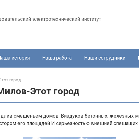
довательский электротехнический институт
Наша история
Наша работа
Наши сотрудники
Этот город
Милов-Этот город
чудлив смешеньем домов, Виадуков бетонных, железных м
стором его площадей И серьезностью внешней спешащих